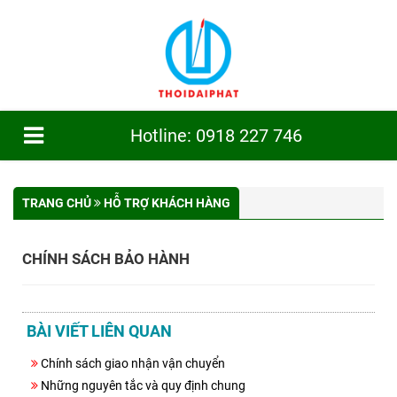
Hotline: 0918 227 746
TRANG CHỦ
GIỚI THIỆU
TRANG CHỦ
HỖ TRỢ KHÁCH HÀNG
SẢN PHẨM
CHÍNH SÁCH BẢO HÀNH
CÔNG TRÌNH
TIN TỨC
BÀI VIẾT LIÊN QUAN
DỊCH VỤ
Chính sách giao nhận vận chuyển
TUYỂN DỤNG
Những nguyên tắc và quy định chung