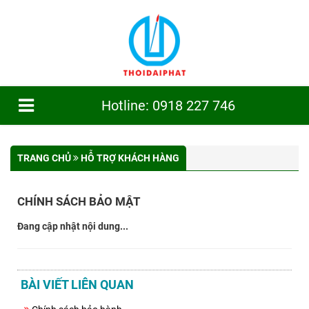
Hotline: 0918 227 746
TRANG CHỦ
GIỚI THIỆU
TRANG CHỦ
HỖ TRỢ KHÁCH HÀNG
SẢN PHẨM
CHÍNH SÁCH BẢO MẬT
CÔNG TRÌNH
Đang cập nhật nội dung...
TIN TỨC
DỊCH VỤ
BÀI VIẾT LIÊN QUAN
TUYỂN DỤNG