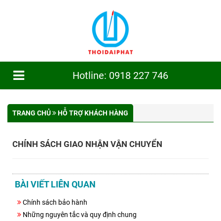
Hotline: 0918 227 746
TRANG CHỦ
GIỚI THIỆU
TRANG CHỦ
HỖ TRỢ KHÁCH HÀNG
SẢN PHẨM
CHÍNH SÁCH GIAO NHẬN VẬN CHUYỂN
CÔNG TRÌNH
TIN TỨC
BÀI VIẾT LIÊN QUAN
DỊCH VỤ
Chính sách bảo hành
TUYỂN DỤNG
Những nguyên tắc và quy định chung