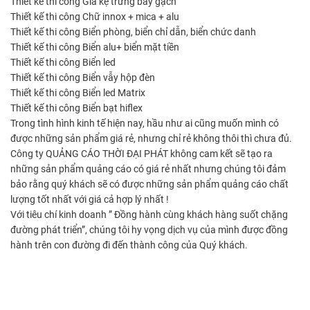
Thiết kế thi công Giá kệ trưng bày gạch
THANH TOÁN
Thiết kế thi công Chữ innox + mica + alu
Thiết kế thi công Biển phòng, biển chỉ dẫn, biển chức danh
LIÊN HỆ
Thiết kế thi công Biển alu+ biển mặt tiền
Thiết kế thi công Biển led
Thiết kế thi công Biển vẫy hộp đèn
Thiết kế thi công Biển led Matrix
Thiết kế thi công Biển bạt hiflex
Trong tình hình kinh tế hiện nay, hầu như ai cũng muốn mình có
được những sản phẩm giá rẻ, nhưng chỉ rẻ không thôi thì chưa đủ.
Công ty QUẢNG CÁO THỜI ĐẠI PHÁT không cam kết sẽ tạo ra
những sản phẩm quảng cáo có giá rẻ nhất nhưng chúng tôi đảm
bảo rằng quý khách sẽ có được những sản phẩm quảng cáo chất
lượng tốt nhất với giá cả hợp lý nhất !
Với tiêu chí kinh doanh ” Đồng hành cùng khách hàng suốt chặng
đường phát triển”, chúng tôi hy vọng dịch vụ của mình được đồng
hành trên con đường đi đến thành công của Quý khách.