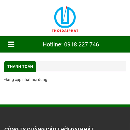
Hotline: 0918 227 746
TRANG CHỦ
GIỚI THIỆU
THANH TOÁN
SẢN PHẨM
Đang cập nhật nội dung
CÔNG TRÌNH
TIN TỨC
DỊCH VỤ
TUYỂN DỤNG
CÔNG TY QUẢNG CÁO THỜI ĐẠI PHÁT